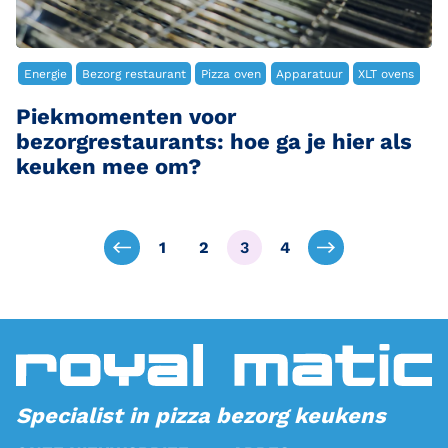
Energie
Bezorg restaurant
Pizza oven
Apparatuur
XLT ovens
Piekmomenten voor
bezorgrestaurants: hoe ga je hier als
keuken mee om?
1
2
3
4
Specialist in pizza bezorg keukens