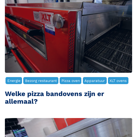
Energie
Bezorg restaurant
Pizza oven
Apparatuur
XLT ovens
Welke pizza bandovens zijn er
allemaal?