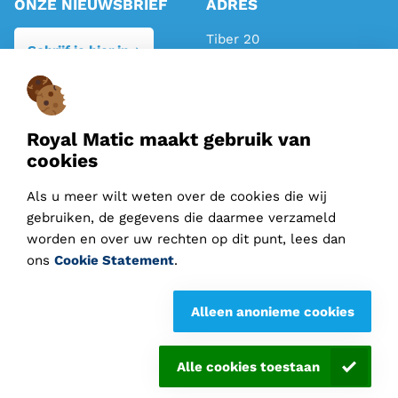
ONZE NIEUWSBRIEF
ADRES
Tiber 20
Schrijf je hier in
2491 DH Den Haag
TELEFOON
MAIL
Algemeen:
070 317 81 81
info@royalmatic.com
Royal Matic maakt gebruik van
Verkoop:
070 710 11 95
cookies
instagram
-
facebook
-
Als u meer wilt weten over de cookies die wij
gebruiken, de gegevens die daarmee verzameld
linkedin
worden en over uw rechten op dit punt, lees dan
ons
Cookie Statement
.
Leveringsvoorwaarden
Alleen anonieme cookies
Disclaimer
Privacy statement
Alle cookies toestaan
Cookie statement
© Royal Matic. Alle rechten voorbehouden.