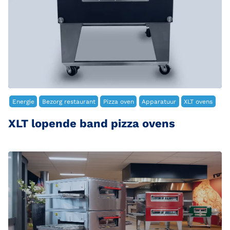
Energie
Bezorg restaurant
Pizza oven
Apparatuur
XLT ovens
XLT lopende band pizza ovens