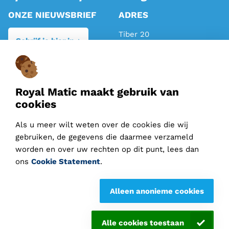
ONZE NIEUWSBRIEF
ADRES
Tiber 20
Schrijf je hier in
2491 DH Den Haag
TELEFOON
MAIL
Algemeen:
070 317 81 81
info@royalmatic.com
Royal Matic maakt gebruik van
Verkoop:
070 710 11 95
cookies
instagram
-
facebook
-
Als u meer wilt weten over de cookies die wij
gebruiken, de gegevens die daarmee verzameld
linkedin
worden en over uw rechten op dit punt, lees dan
ons
Cookie Statement
.
Leveringsvoorwaarden
Alleen anonieme cookies
Disclaimer
Privacy statement
Alle cookies toestaan
Cookie statement