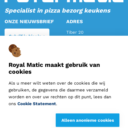
Specialist in pizza bezorg keukens
ONZE NIEUWSBRIEF
ADRES
Tiber 20
Schrijf je hier in
2491 DH Den Haag
TELEFOON
MAIL
Algemeen:
070 317 81 81
info@royalmatic.com
Royal Matic maakt gebruik van
Verkoop:
070 710 11 95
cookies
instagram
-
facebook
-
Als u meer wilt weten over de cookies die wij
gebruiken, de gegevens die daarmee verzameld
linkedin
worden en over uw rechten op dit punt, lees dan
ons
Cookie Statement
.
Leveringsvoorwaarden
Alleen anonieme cookies
Disclaimer