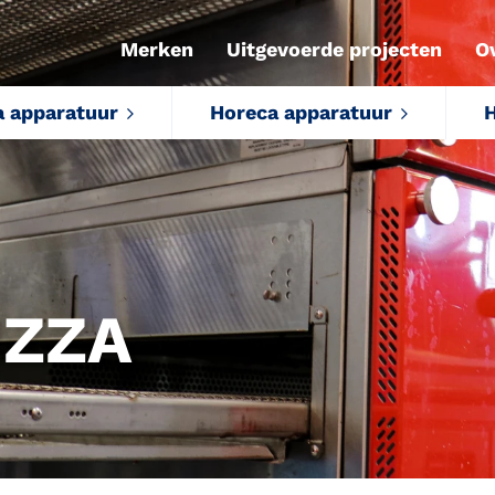
Merken
Uitgevoerde projecten
O
a apparatuur
Horeca apparatuur
H
IZZA