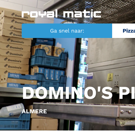
Ga snel naar:
Pizz
DOMINO'S P
ALMERE