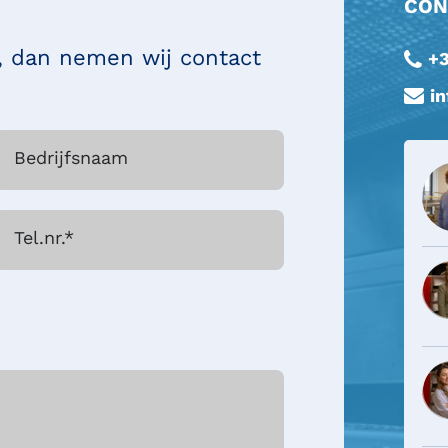
CON
n, dan nemen wij contact
+3
i
Bedrijfsnaam
Tel.nr.
*