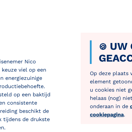
UW C
🍪
GEAC
hisenemer Nico
 keuze viel op een
Op deze plaats
n energiezuinige
element getoond
roductiebehoefte.
u cookies niet 
teld op een baktijd
helaas (nog) nie
en consistente
onderaan in de
reiding beschikt de
cookiepagina
.
 tijdens de drukste
en.