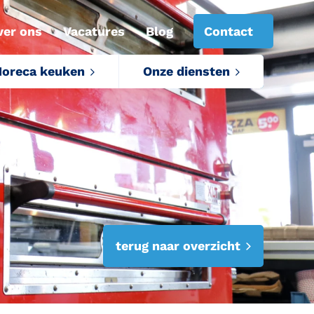
ver ons
Vacatures
Blog
Contact
oreca keuken
Onze diensten
terug naar overzicht