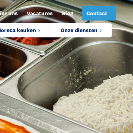
ver ons
Vacatures
Blog
Contact
oreca keuken
Onze diensten