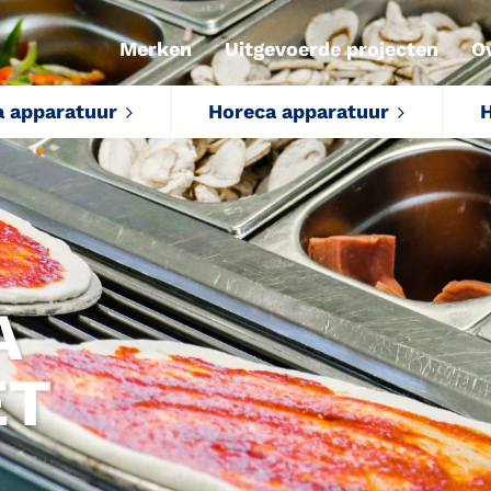
Merken
Uitgevoerde projecten
O
a apparatuur
Horeca apparatuur
H
A
ET