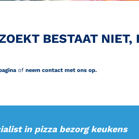
 ZOEKT BESTAAT NIET,
agina
of
neem contact met ons op
.
ialist in pizza bezorg keukens