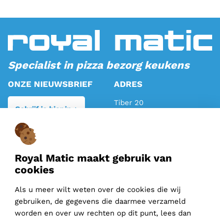
Specialist in pizza bezorg keukens
ONZE NIEUWSBRIEF
ADRES
Tiber 20
Schrijf je hier in
2491 DH Den Haag
TELEFOON
MAIL
Algemeen:
070 317 81 81
info@royalmatic.com
Royal Matic maakt gebruik van
Verkoop:
070 710 11 95
cookies
instagram
-
facebook
-
Als u meer wilt weten over de cookies die wij
gebruiken, de gegevens die daarmee verzameld
linkedin
worden en over uw rechten op dit punt, lees dan