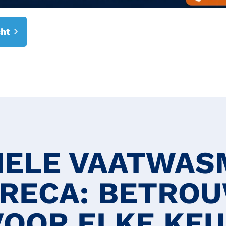
cht
NELE VAATWAS
ORECA: BETRO
VOOR ELKE KE