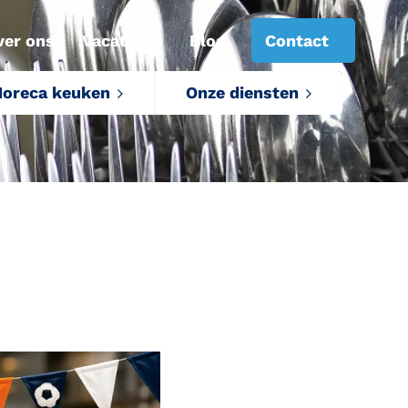
ver ons
Vacatures
Blog
Contact
oreca keuken
Onze diensten