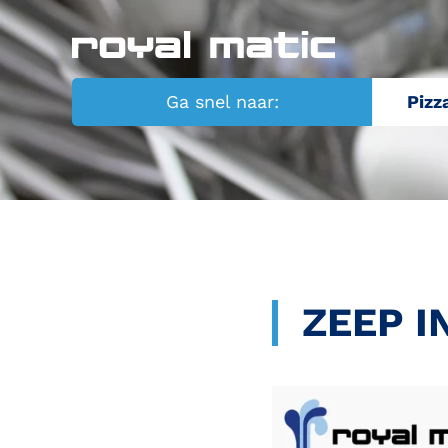
Ga snel naar:
Pizz
ZEEP I