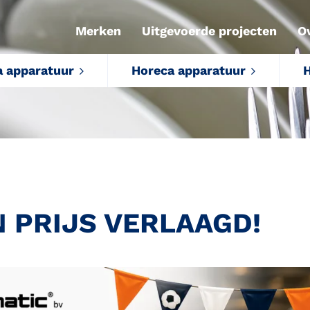
Merken
Uitgevoerde projecten
O
a apparatuur
Horeca apparatuur
H
N PRIJS VERLAAGD!